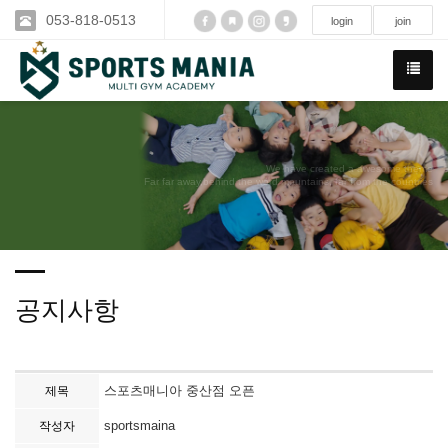
053-818-0513
login
join
We have created a awesome theme
Far far away,behind the word mountains, far from the countries
공지사항
스포츠매니아 중산점 오픈
제목
sportsmaina
작성자