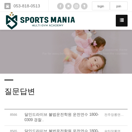
053-818-0513
login
join
We have created a awesome theme
Far far away,behind the word mountains, far from the countries
질문답변
달인드라이브 불법운전학원 운전연수 1800-
8566
전주장롱면허운전연수
0309 경찰..
달인드라이브 불법운전학원 운전연수 1800-
8565
송탄장롱면허운전연수