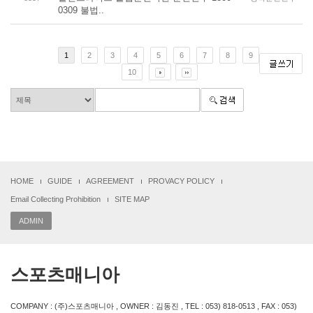
0309 불법..
1
2
3
4
5
6
7
8
9
10
HOME
GUIDE
AGREEMENT
PROVACY POLICY
Email Collecting Prohibition
SITE MAP
ADMIN
스포츠매니아
COMPANY : (주)스포츠매니아 , OWNER : 김동진 , TEL : 053) 818-0513 , FAX : 053)